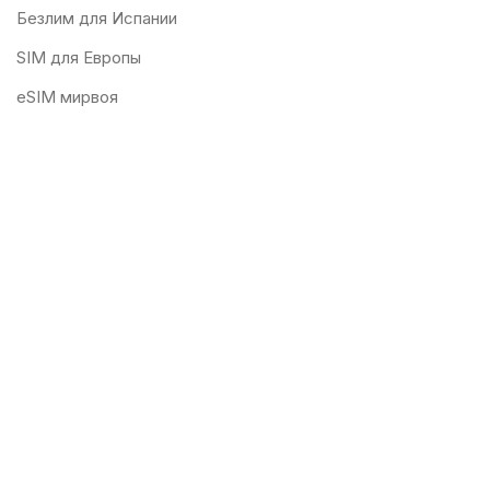
Безлим для Испании
SIM для Европы
eSIM мирвоя
Пополнение баланса
Домашний интернет
Услуги
Испанские SIM-карты, 5G eSIM, пополнение баланса и
домашний интернет. Решения для связи в Испании,
Европе и по всему миру.
29640 Fuengirola, Испания
WhatsApp & Telegram: +34 634 364 062
E-mail:
surelfaro@gmail.com