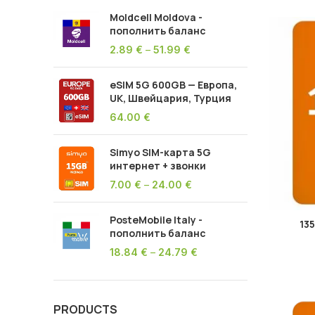
Moldcell Moldova -
пополнить баланс
2.89
€
–
51.99
€
eSIM 5G 600GB — Европа,
UK, Швейцария, Турция
64.00
€
Simyo SIM-карта 5G
интернет + звонки
7.00
€
–
24.00
€
PosteMobile Italy -
13
пополнить баланс
18.84
€
–
24.79
€
PRODUCTS