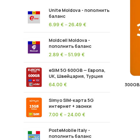
Unite Moldova - пополнить
баланс
6.99
€
–
26.49
€
Moldcell Moldova -
пополнить баланс
2.89
€
–
51.99
€
eSIM 5G 600GB — Европа,
UK, Швейцария, Турция
300GB
64.00
€
Simyo SIM-карта 5G
интернет + звонки
7.00
€
–
24.00
€
PosteMobile Italy -
пополнить баланс