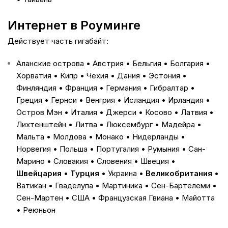
Интернет в Роуминге
Действует часть гигабайт:
Аланские острова • Австрия • Бельгия • Болгария •
Хорватия • Кипр • Чехия • Дания • Эстония •
Финляндия • Франция • Германия • Гибралтар •
Греция • Гернси • Венгрия • Исландия • Ирландия •
Остров Мэн • Италия • Джерси • Косово • Латвия •
Лихтенштейн • Литва • Люксембург • Мадейра •
Мальта • Молдова • Монако • Нидерланды •
Норвегия • Польша • Португалия • Румыния • Сан-
Марино • Словакия • Словения • Швеция •
Швейцария
•
Турция
• Украина •
Великобритания
•
Ватикан • Гваделупа • Мартиника • Сен-Бартелеми •
Сен-Мартен • США • Французская Гвиана • Майотта
• Реюньон