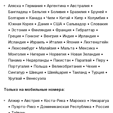
Аляска • Германия • Аргентина • Австралия •
Бангладеш • Бельгия • Боливия • Бразилия • Бруней •
Болгария • Канада • Чили • Китай • Кипр • Колумбия •
Южная Корея • Дания • США • Сальвадор • Словакия
• Эстония • Финляндия • Франция • Гибралтар •
Греция • Гонконг • Венгрия • Индия • Ирландия •
Исландия • Израиль • Италия • Япония • Лихтенштейн
• Люксембург • Малайзия • Мальта • Мексика •
Монголия • Нигерия • Норвегия • Новая Зеландия •
Панама • Нидерланды • Пакистан • Парагвай • Перу •
Португалия • Польша • Великобритания • Чехия •
Сингапур • Швеция • Швейцария • Таиланд • Турция •
Уругвай • Венесуэла
Только на мобильные номера:
Алжир • Австрия • Коста-Рика • Марокко • Никарагуа
• Пуэрто-Рико • Доминиканская Республика • Россия
• Тайвань