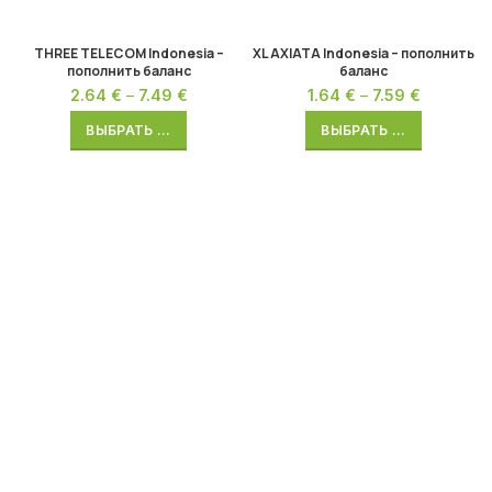
THREE TELECOM Indonesia –
XL AXIATA Indonesia – пополнить
пополнить баланс
баланс
2.64
€
–
7.49
€
1.64
€
–
7.59
€
ВЫБРАТЬ ...
ВЫБРАТЬ ...