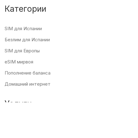
Категории
SIM для Испании
Безлим для Испании
SIM для Европы
eSIM мирвоя
Пополнение баланса
Домашний интернет
Услуги
Испанские SIM-карты, 5G eSIM, пополнение баланса и
домашний интернет. Решения для связи в Испании,
Европе и по всему миру.