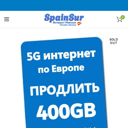
0
SOLD
OUT