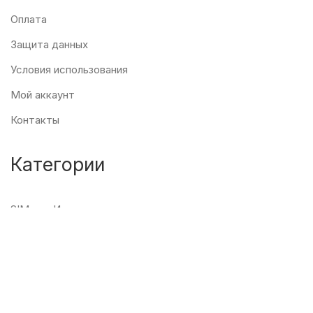
Оплата
Защита данных
Условия использования
Мой аккаунт
Контакты
Категории
SIM для Испании
Безлим для Испании
SIM для Европы
eSIM мирвоя
Пополнение баланса